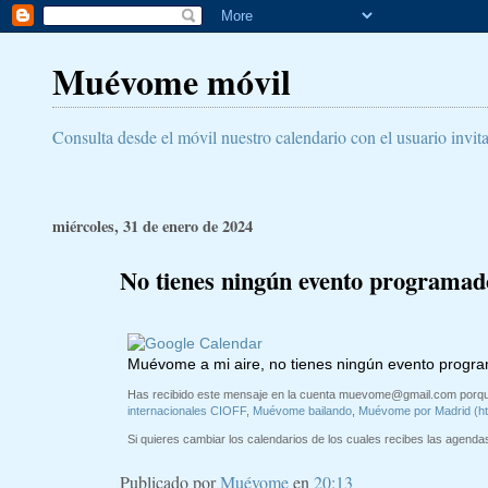
Muévome móvil
Consulta desde el móvil nuestro calendario con el usuario invit
miércoles, 31 de enero de 2024
No tienes ningún evento programad
Muévome a mi aire, no tienes ningún evento progr
Has recibido este mensaje en la cuenta
muevome@gmail.com
porqu
internacionales CIOFF
,
Muévome bailando
,
Muévome por Madrid (h
Si quieres cambiar los calendarios de los cuales recibes las agendas 
Publicado por
Muévome
en
20:13