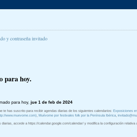
ado y contraseña invitado
o para hoy.
amado para hoy,
jue 1 de feb de 2024
e te has suscrito para recibir agendas diarias de los siguientes calendarios:
Exposiciones e
ttp://www.muevome.com)
,
Muévome por festivales folk por la Península Ibérica
,
invitado@m
diarias, accede a https://calendar.google.com/calendar/ y modifica la configuración relativa a