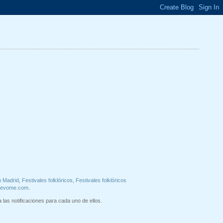
n Madrid
,
Festivales folklóricos
,
Festivales folklóricos
uevome.com
.
 las notificaciones para cada uno de ellos.