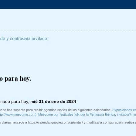
ado y contraseña invitado
o para hoy.
amado para hoy,
mié 31 de ene de 2024
e te has suscrito para recibir agendas diarias de los siguientes calendarios:
Exposiciones e
ttp://www.muevome.com)
,
Muévome por festivales folk por la Península Ibérica
,
invitado@m
diarias, accede a https://calendar.google.com/calendar/ y modifica la configuración relativa a