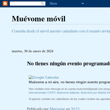
Muévome móvil
Consulta desde el móvil nuestro calendario con el usuario invit
martes, 30 de enero de 2024
No tienes ningún evento programad
Muévome a mi aire, no tienes ningún evento progr
Has recibido este mensaje en la cuenta
muevome@gmail.com
porqu
internacionales CIOFF
,
Muévome bailando
,
Muévome por Madrid (h
Si quieres cambiar los calendarios de los cuales recibes las agendas 
Publicado por
Muévome
en
20:53