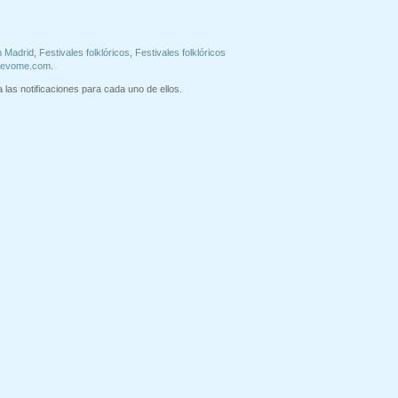
n Madrid
,
Festivales folklóricos
,
Festivales folklóricos
uevome.com
.
 las notificaciones para cada uno de ellos.