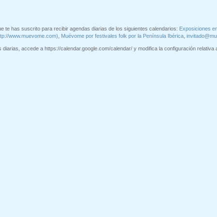
e te has suscrito para recibir agendas diarias de los siguientes calendarios:
Exposiciones e
ttp://www.muevome.com)
,
Muévome por festivales folk por la Península Ibérica
,
invitado@m
diarias, accede a https://calendar.google.com/calendar/ y modifica la configuración relativa a