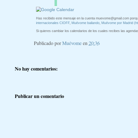
Has recibido este mensaje en la cuenta
muevome@gmail.com
porqu
internacionales CIOFF
,
Muévome bailando
,
Muévome por Madrid (h
Si quieres cambiar los calendarios de los cuales recibes las agendas 
Publicado por
Muévome
en
20:36
No hay comentarios:
Publicar un comentario