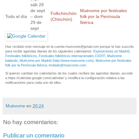
sáb 28
de sept
Muévome por festivales
Folkchinchón
Todo el día
– dom
folk por la Península
(Chinchón)
29 de
Ibérica
sept
Has recibido este mensaje en la cuenta
muevome@gmail.com
porque te has suscrito
para recibir agendas diarias de los siguientes calendarios:
Exposiciones en Madrid
,
Festivales folklóricos
,
Festivales folklóricos internacionales CIOFF
,
Muévome
bailando
,
Muévome por Madrid (http://www.muevome.com)
,
Muévome por festivales
folk por la Península Ibérica
,
invitado@muevome.com
.
Si quieres cambiar los calendarios de los cuales recibes las agendas diarias, accede
a https://calendar.google.com/calendar/ y modifica la configuración relativa a las
notificaciones para cada uno de ellos.
Muévome
en
20:24
No hay comentarios:
Publicar un comentario