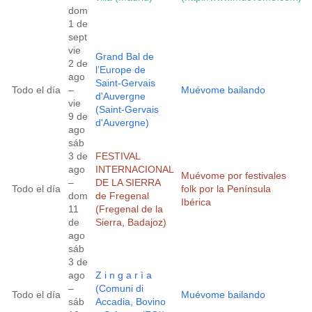
dom
1 de
sept
vie
Grand Bal de
2 de
l’Europe de
ago
Saint-Gervais
Todo el día
–
Muévome bailando
d'Auvergne
vie
(Saint-Gervais
9 de
d'Auvergne)
ago
sáb
3 de
FESTIVAL
ago
INTERNACIONAL
Muévome por festivales
–
DE LA SIERRA
Todo el día
folk por la Península
dom
de Fregenal
Ibérica
11
(Fregenal de la
de
Sierra, Badajoz)
ago
sáb
3 de
ago
Z i n g a r ì a
–
(Comuni di
Todo el día
Muévome bailando
sáb
Accadia, Bovino