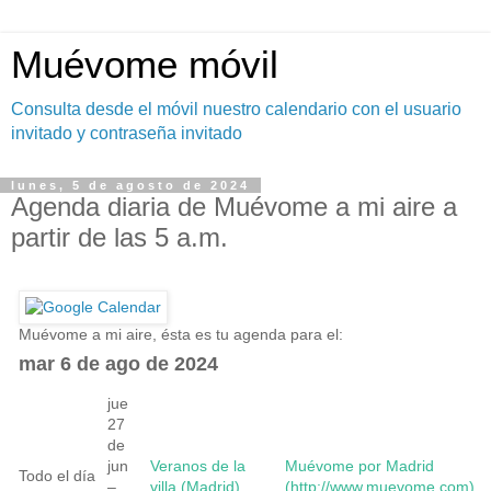
Muévome móvil
Consulta desde el móvil nuestro calendario con el usuario
invitado y contraseña invitado
lunes, 5 de agosto de 2024
Agenda diaria de Muévome a mi aire a
partir de las 5 a.m.
Muévome a mi aire, ésta es tu agenda para el:
mar 6 de ago de 2024
jue
27
de
jun
Veranos de la
Muévome por Madrid
Todo el día
–
villa (Madrid)
(http://www.muevome.com)