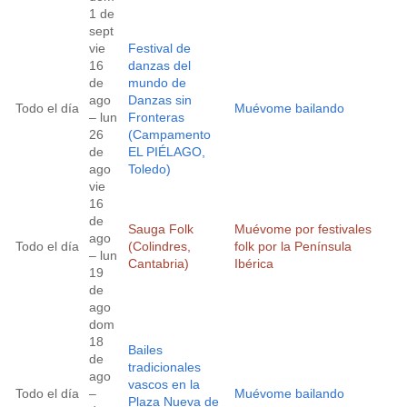
1 de
sept
vie
Festival de
16
danzas del
de
mundo de
ago
Danzas sin
Todo el día
Muévome bailando
– lun
Fronteras
26
(Campamento
de
EL PIÉLAGO,
ago
Toledo)
vie
16
de
Sauga Folk
Muévome por festivales
ago
Todo el día
(Colindres,
folk por la Península
– lun
Cantabria)
Ibérica
19
de
ago
dom
18
Bailes
de
tradicionales
ago
vascos en la
Todo el día
–
Muévome bailando
Plaza Nueva de