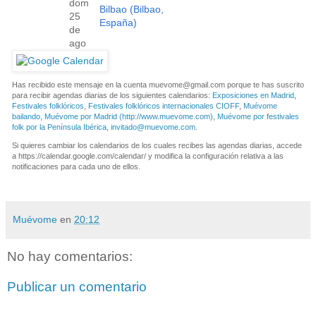
dom
Bilbao (Bilbao,
25
España)
de
ago
Has recibido este mensaje en la cuenta
muevome@gmail.com
porque te has suscrito
para recibir agendas diarias de los siguientes calendarios:
Exposiciones en Madrid
,
Festivales folklóricos
,
Festivales folklóricos internacionales CIOFF
,
Muévome
bailando
,
Muévome por Madrid (http://www.muevome.com)
,
Muévome por festivales
folk por la Península Ibérica
,
invitado@muevome.com
.
Si quieres cambiar los calendarios de los cuales recibes las agendas diarias, accede
a https://calendar.google.com/calendar/ y modifica la configuración relativa a las
notificaciones para cada uno de ellos.
Muévome
en
20:12
No hay comentarios:
Publicar un comentario