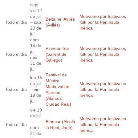
sept
vie 12
de jul
Muévome por festivales
Beltaine, Avilés
Todo el día
– sáb
folk por la Península
(Avilés)
20 de
Ibérica
jul
dom
14 de
Pirineos Sur
Muévome por festivales
jul –
Todo el día
(Sallent de
folk por la Península
mié
Gállego)
Ibérica
31 de
jul
Festival de
lun 15
Música
de jul
Muévome por festivales
Medieval en
Todo el día
– vie
folk por la Península
Alarcos
19 de
Ibérica
(Alarcos,
jul
Ciudad Real)
vie 19
de jul
Muévome por festivales
–
Etnosur (Alcalá
Todo el día
folk por la Península
dom
la Real, Jaen)
Ibérica
21 de