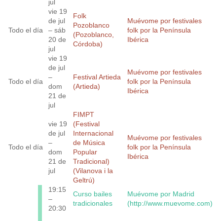
jul
vie 19
Folk
de jul
Muévome por festivales
Pozoblanco
Todo el día
– sáb
folk por la Península
(Pozoblanco,
20 de
Ibérica
Córdoba)
jul
vie 19
de jul
Muévome por festivales
–
Festival Artieda
Todo el día
folk por la Península
dom
(Artieda)
Ibérica
21 de
jul
FIMPT
vie 19
(Festival
de jul
Internacional
Muévome por festivales
–
de Música
Todo el día
folk por la Península
dom
Popular
Ibérica
21 de
Tradicional)
jul
(Vilanova i la
Geltrú)
19:15
Curso bailes
Muévome por Madrid
–
tradicionales
(http://www.muevome.com)
20:30