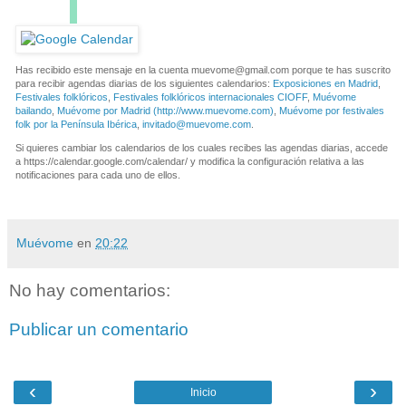
Has recibido este mensaje en la cuenta
muevome@gmail.com
porque te has suscrito
para recibir agendas diarias de los siguientes calendarios:
Exposiciones en Madrid
,
Festivales folklóricos
,
Festivales folklóricos internacionales CIOFF
,
Muévome
bailando
,
Muévome por Madrid (http://www.muevome.com)
,
Muévome por festivales
folk por la Península Ibérica
,
invitado@muevome.com
.
Si quieres cambiar los calendarios de los cuales recibes las agendas diarias, accede
a https://calendar.google.com/calendar/ y modifica la configuración relativa a las
notificaciones para cada uno de ellos.
Muévome
en
20:22
No hay comentarios:
Publicar un comentario
‹
›
Inicio