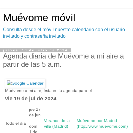
Muévome móvil
Consulta desde el móvil nuestro calendario con el usuario
invitado y contraseña invitado
jueves, 18 de julio de 2024
Agenda diaria de Muévome a mi aire a
partir de las 5 a.m.
Muévome a mi aire, ésta es tu agenda para el:
vie 19 de jul de 2024
jue 27
de jun
–
Veranos de la
Muévome por Madrid
Todo el día
dom
villa (Madrid)
(http://www.muevome.com)
1 de