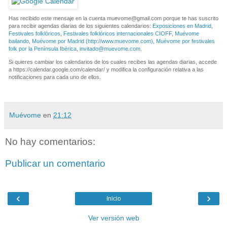
Has recibido este mensaje en la cuenta
muevome@gmail.com
porque te has suscrito
para recibir agendas diarias de los siguientes calendarios:
Exposiciones en Madrid
,
Festivales folklóricos
,
Festivales folklóricos internacionales CIOFF
,
Muévome
bailando
,
Muévome por Madrid (http://www.muevome.com)
,
Muévome por festivales
folk por la Península Ibérica
,
invitado@muevome.com
.
Si quieres cambiar los calendarios de los cuales recibes las agendas diarias, accede
a https://calendar.google.com/calendar/ y modifica la configuración relativa a las
notificaciones para cada uno de ellos.
Muévome
en
21:12
No hay comentarios:
Publicar un comentario
‹
›
Inicio
Ver versión web