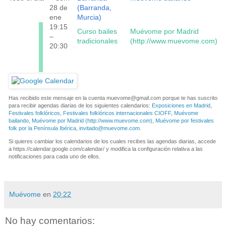
28 de
(Barranda,
ene
Murcia)
19:15
Curso bailes
Muévome por Madrid
–
tradicionales
(http://www.muevome.com)
20:30
Has recibido este mensaje en la cuenta
muevome@gmail.com
porque te has suscrito
para recibir agendas diarias de los siguientes calendarios:
Exposiciones en Madrid
,
Festivales folklóricos
,
Festivales folklóricos internacionales CIOFF
,
Muévome
bailando
,
Muévome por Madrid (http://www.muevome.com)
,
Muévome por festivales
folk por la Península Ibérica
,
invitado@muevome.com
.
Si quieres cambiar los calendarios de los cuales recibes las agendas diarias, accede
a https://calendar.google.com/calendar/ y modifica la configuración relativa a las
notificaciones para cada uno de ellos.
Muévome
en
20:22
No hay comentarios: