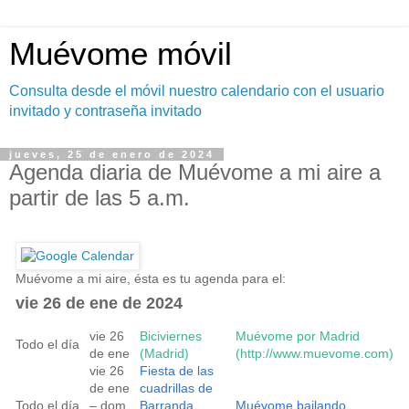
Muévome móvil
Consulta desde el móvil nuestro calendario con el usuario
invitado y contraseña invitado
jueves, 25 de enero de 2024
Agenda diaria de Muévome a mi aire a
partir de las 5 a.m.
Muévome a mi aire, ésta es tu agenda para el:
vie 26 de ene de 2024
vie 26
Biciviernes
Muévome por Madrid
Todo el día
de ene
(Madrid)
(http://www.muevome.com)
vie 26
Fiesta de las
de ene
cuadrillas de
Todo el día
– dom
Barranda
Muévome bailando