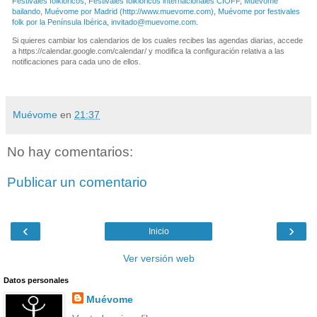
Festivales folklóricos
,
Festivales folklóricos internacionales CIOFF
,
Muévome
bailando
,
Muévome por Madrid (http://www.muevome.com)
,
Muévome por festivales
folk por la Península Ibérica
,
invitado@muevome.com
.
Si quieres cambiar los calendarios de los cuales recibes las agendas diarias, accede
a https://calendar.google.com/calendar/ y modifica la configuración relativa a las
notificaciones para cada uno de ellos.
Muévome
en
21:37
No hay comentarios:
Publicar un comentario
‹
›
Inicio
Ver versión web
Datos personales
Muévome