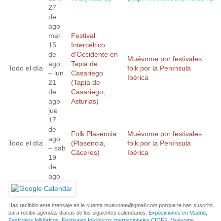
27
de
ago
mar
Festival
15
Intercéltico
de
d'Occidente en
Muévome por festivales
ago
Tapia de
Todo el día
folk por la Península
– lun
Casariego
Ibérica
21
(Tapia de
de
Casariego,
ago
Asturias)
jue
17
de
Folk Plasencia
Muévome por festivales
ago
Todo el día
(Plasencia,
folk por la Península
– sáb
Cáceres)
Ibérica
19
de
ago
Has recibido este mensaje en la cuenta
muevome@gmail.com
porque te has suscrito
para recibir agendas diarias de los siguientes calendarios:
Exposiciones en Madrid
,
Festivales folklóricos
,
Festivales folklóricos internacionales CIOFF
,
Muévome