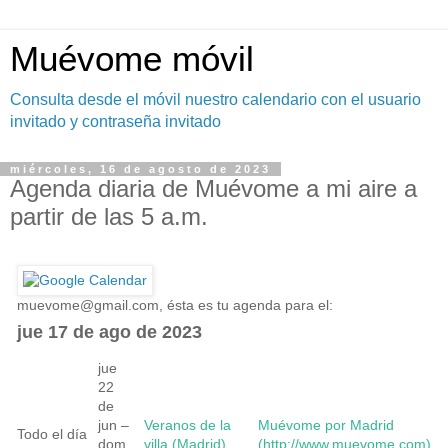
Muévome móvil
Consulta desde el móvil nuestro calendario con el usuario
invitado y contraseña invitado
miércoles, 16 de agosto de 2023
Agenda diaria de Muévome a mi aire a
partir de las 5 a.m.
muevome@gmail.com
, ésta es tu agenda para el:
jue 17 de ago de 2023
jue
22
de
jun –
Veranos de la
Muévome por Madrid
Todo el día
dom
villa (Madrid)
(http://www.muevome.com)