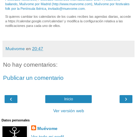
bailando
,
Muévome por Madrid (http://www.muevome.com)
,
Muévome por festivales
folk por la Península Ibérica
,
invitado@muevome.com
.
Si quieres cambiar los calendarios de los cuales recibes las agendas diarias, accede
a https://calendar.google.com/calendar/ y modifica la configuración relativa a las
notificaciones para cada uno de ellos.
Muévome
en
20:47
No hay comentarios:
Publicar un comentario
‹
›
Inicio
Ver versión web
Datos personales
Muévome
Ver todo mi perfil