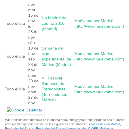
nov
mar
15 de
Un Madrid de
nov –
Muévome por Madrid
Todo el día
cuento 2010
lun
(http://www.muevome.com)
(Madrid)
28 de
nov
sáb
19 de
Semana del
nov –
cine
Muévome por Madrid
Todo el día
sáb
experimental de
(http://www.muevome.com)
26 de
Madrid (Madrid)
nov
dom
VII Festival
20 de
flamenco de
nov –
Muévome por Madrid
Todo el día
Torredolones
dom
(http://www.muevome.com)
(Torrelodones,
27 de
Madrid)
nov
Has recibido este mensaje en la cuenta
muevome@gmail.com
porque te has suscrito
para recibir agendas diarias de los siguientes calendarios:
Exposiciones en Madrid
,
Festivales folklóricos
,
Festivales folklóricos internacionales CIOFF
,
Muévome