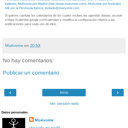
bailando
,
Muévome por Madrid (http://www.muevome.com)
,
Muévome por festivales
folk por la Península Ibérica
,
invitado@muevome.com
.
Si quieres cambiar los calendarios de los cuales recibes las agendas diarias, accede
a https://calendar.google.com/calendar/ y modifica la configuración relativa a las
notificaciones para cada uno de ellos.
Muévome
en
20:53
No hay comentarios:
Publicar un comentario
‹
›
Inicio
Ver versión web
Datos personales
Muévome
Ver todo mi perfil