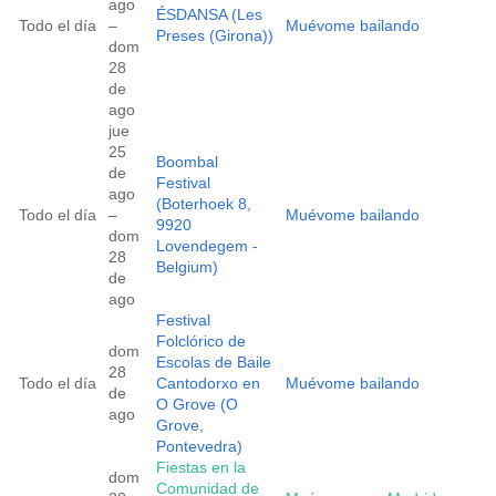
ago
ÉSDANSA (Les
Todo el día
–
Muévome bailando
Preses (Girona))
dom
28
de
ago
jue
25
Boombal
de
Festival
ago
(Boterhoek 8,
Todo el día
–
Muévome bailando
9920
dom
Lovendegem -
28
Belgium)
de
ago
Festival
Folclórico de
dom
Escolas de Baile
28
Todo el día
Cantodorxo en
Muévome bailando
de
O Grove (O
ago
Grove,
Pontevedra)
Fiestas en la
dom
Comunidad de