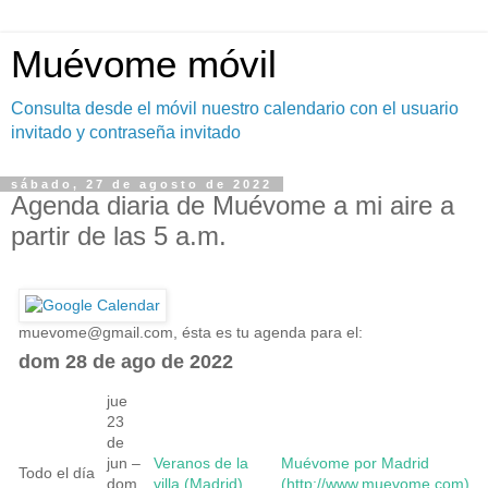
Muévome móvil
Consulta desde el móvil nuestro calendario con el usuario
invitado y contraseña invitado
sábado, 27 de agosto de 2022
Agenda diaria de Muévome a mi aire a
partir de las 5 a.m.
muevome@gmail.com
, ésta es tu agenda para el:
dom 28 de ago de 2022
jue
23
de
jun –
Veranos de la
Muévome por Madrid
Todo el día
dom
villa (Madrid)
(http://www.muevome.com)