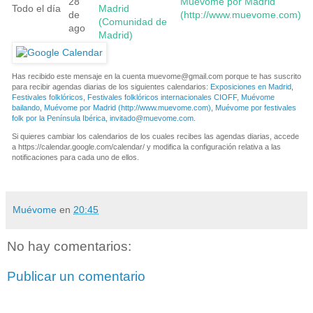
28
Muévome por Madrid
Todo el día
Madrid
de
(http://www.muevome.com)
(Comunidad de
ago
Madrid)
Has recibido este mensaje en la cuenta
muevome@gmail.com
porque te has suscrito
para recibir agendas diarias de los siguientes calendarios:
Exposiciones en Madrid
,
Festivales folklóricos
,
Festivales folklóricos internacionales CIOFF
,
Muévome
bailando
,
Muévome por Madrid (http://www.muevome.com)
,
Muévome por festivales
folk por la Península Ibérica
,
invitado@muevome.com
.
Si quieres cambiar los calendarios de los cuales recibes las agendas diarias, accede
a https://calendar.google.com/calendar/ y modifica la configuración relativa a las
notificaciones para cada uno de ellos.
Muévome
en
20:45
No hay comentarios:
Publicar un comentario