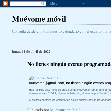
Muévome móvil
Consulta desde el móvil nuestro calendario con el usuario invit
lunes, 11 de abril de 2022
No tienes ningún evento programad
muevome@gmail.com
, no tienes ningún evento pr
Has recibido este mensaje en la cuenta
muevome@gmail.com
porqu
internacionales CIOFF
,
Muévome bailando
,
Muévome por Madrid (h
Si quieres cambiar los calendarios de los cuales recibes las agendas 
Publicado por
Muévome
en
20:02