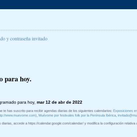
ado y contraseña invitado
o para hoy.
ogramado para hoy,
mar 12 de abr de 2022
e te has suscrito para recibir agendas diarias de los siguientes calendarios:
Exposiciones e
ttp://www.muevome.com)
,
Muévome por festivales folk por la Península Ibérica
,
invitado@m
diarias, accede a https://calendar.google.com/calendar/ y modifica la configuración relativa a