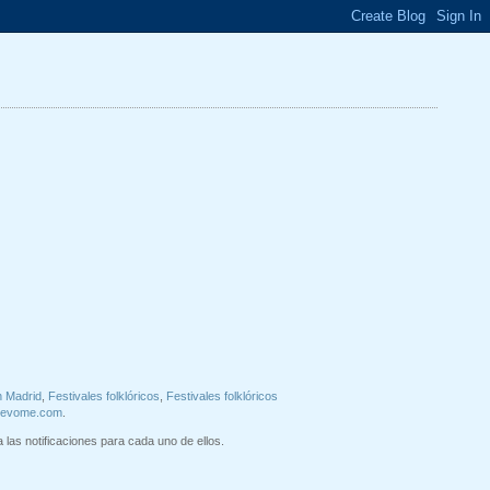
n Madrid
,
Festivales folklóricos
,
Festivales folklóricos
uevome.com
.
 las notificaciones para cada uno de ellos.