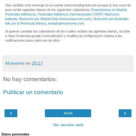
Has recibido este mensaje en la cuenta
muevome@gmail.com
porque te has suscrito
para recibir agendas diarias de los siguientes calendarios:
Exposiciones en Madrid
,
Festivales folklóricos
,
Festivales folklóricos internacionales CIOFF
,
Muévome
bailando
,
Muévome por Madrid (http://www.muevome.com)
,
Muévome por festivales
folk por la Península Ibérica
,
invitado@muevome.com
.
Si quieres cambiar los calendarios de los cuales recibes las agendas diarias, accede
a https://calendar.google.com/calendar/ y modifica la configuración relativa a las
notificaciones para cada uno de ellos.
Muévome
en
20:17
No hay comentarios:
Publicar un comentario
‹
›
Inicio
Ver versión web
Datos personales