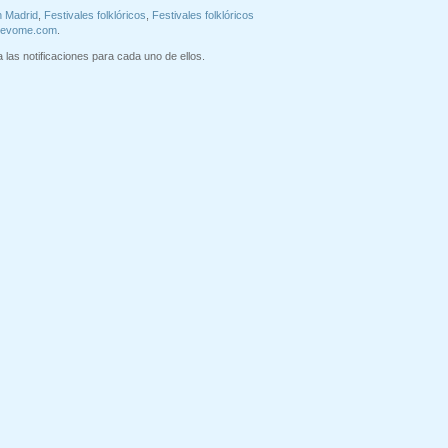
n Madrid
,
Festivales folklóricos
,
Festivales folklóricos
uevome.com
.
 las notificaciones para cada uno de ellos.