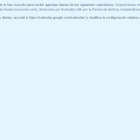
e te has suscrito para recibir agendas diarias de los siguientes calendarios:
Exposiciones e
ttp://www.muevome.com)
,
Muévome por festivales folk por la Península Ibérica
,
invitado@m
diarias, accede a https://calendar.google.com/calendar/ y modifica la configuración relativa a