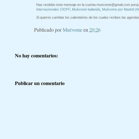
Has recibido este mensaje en la cuenta
muevome@gmail.com
porqu
internacionales CIOFF
,
Muévome bailando
,
Muévome por Madrid (h
Si quieres cambiar los calendarios de los cuales recibes las agendas 
Publicado por
Muévome
en
20:26
No hay comentarios:
Publicar un comentario