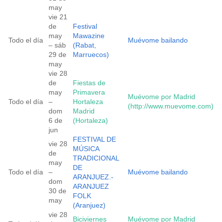
may
vie 21
de
Festival
may
Mawazine
Todo el día
Muévome bailando
– sáb
(Rabat,
29 de
Marruecos)
may
vie 28
de
Fiestas de
may
Primavera
Muévome por Madrid
Todo el día
–
Hortaleza
(http://www.muevome.com)
dom
Madrid
6 de
(Hortaleza)
jun
FESTIVAL DE
vie 28
MÚSICA
de
TRADICIONAL
may
DE
Todo el día
–
Muévome bailando
ARANJUEZ.-
dom
ARANJUEZ
30 de
FOLK
may
(Aranjuez)
vie 28
Biciviernes
Muévome por Madrid