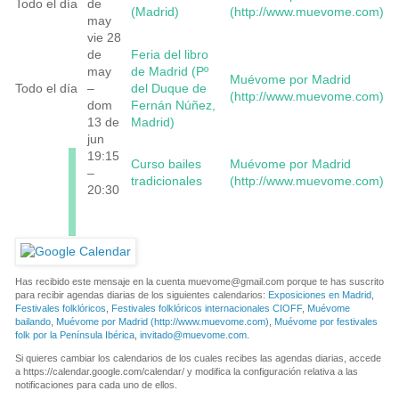
Todo el día
de
(Madrid)
(http://www.muevome.com)
may
vie 28
de
Feria del libro
may
de Madrid (Pº
Muévome por Madrid
Todo el día
–
del Duque de
(http://www.muevome.com)
dom
Fernán Núñez,
13 de
Madrid)
jun
19:15
Curso bailes
Muévome por Madrid
–
tradicionales
(http://www.muevome.com)
20:30
Has recibido este mensaje en la cuenta
muevome@gmail.com
porque te has suscrito
para recibir agendas diarias de los siguientes calendarios:
Exposiciones en Madrid
,
Festivales folklóricos
,
Festivales folklóricos internacionales CIOFF
,
Muévome
bailando
,
Muévome por Madrid (http://www.muevome.com)
,
Muévome por festivales
folk por la Península Ibérica
,
invitado@muevome.com
.
Si quieres cambiar los calendarios de los cuales recibes las agendas diarias, accede
a https://calendar.google.com/calendar/ y modifica la configuración relativa a las
notificaciones para cada uno de ellos.