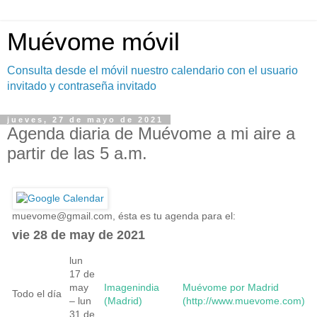
Muévome móvil
Consulta desde el móvil nuestro calendario con el usuario
invitado y contraseña invitado
jueves, 27 de mayo de 2021
Agenda diaria de Muévome a mi aire a
partir de las 5 a.m.
muevome@gmail.com
, ésta es tu agenda para el:
vie 28 de may de 2021
lun
17 de
may
Imagenindia
Muévome por Madrid
Todo el día
– lun
(Madrid)
(http://www.muevome.com)
31 de