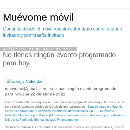
Muévome móvil
Consulta desde el móvil nuestro calendario con el usuario
invitado y contraseña invitado
miércoles, 21 de abril de 2021
No tienes ningún evento programado
para hoy.
muevome@gmail.com
, no tienes ningún evento programado
para hoy,
jue 22 de abr de 2021
Has recibido este mensaje en la cuenta
muevome@gmail.com
porque te has suscrito
para recibir agendas diarias de los siguientes calendarios:
Exposiciones en Madrid
,
Festivales folklóricos
,
Festivales folklóricos internacionales CIOFF
,
Muévome
bailando
,
Muévome por Madrid (http://www.muevome.com)
,
Muévome por festivales
folk por la Península Ibérica
,
invitado@muevome.com
.
Si quieres cambiar los calendarios de los cuales recibes las agendas diarias, accede