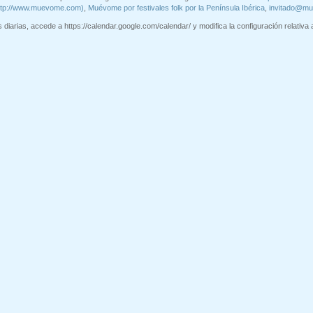
ttp://www.muevome.com)
,
Muévome por festivales folk por la Península Ibérica
,
invitado@m
diarias, accede a https://calendar.google.com/calendar/ y modifica la configuración relativa a