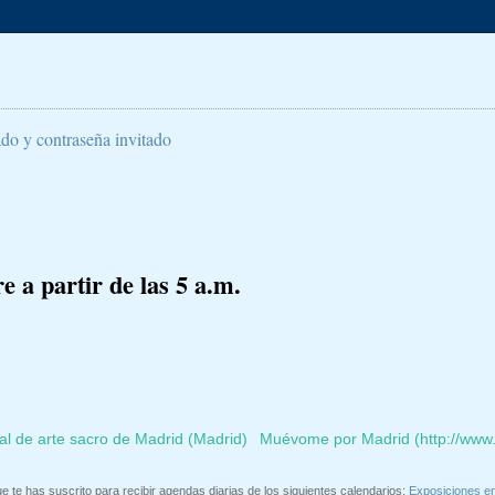
ado y contraseña invitado
 a partir de las 5 a.m.
al de arte sacro de Madrid (Madrid)
Muévome por Madrid (http://ww
e te has suscrito para recibir agendas diarias de los siguientes calendarios:
Exposiciones e