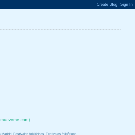
w.muevome.com)
n Madrid
,
Festivales folklóricos
,
Festivales folklóricos