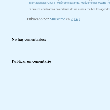
internacionales CIOFF
,
Muévome bailando
,
Muévome por Madrid (h
Si quieres cambiar los calendarios de los cuales recibes las agendas 
Publicado por
Muévome
en
20:40
No hay comentarios:
Publicar un comentario