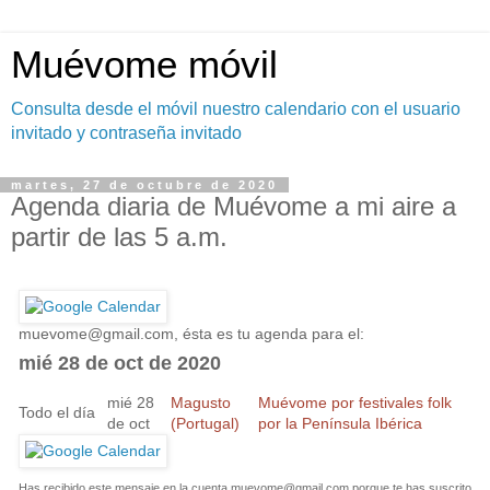
Muévome móvil
Consulta desde el móvil nuestro calendario con el usuario
invitado y contraseña invitado
martes, 27 de octubre de 2020
Agenda diaria de Muévome a mi aire a
partir de las 5 a.m.
muevome@gmail.com
, ésta es tu agenda para el:
mié 28 de oct de 2020
mié 28
Magusto
Muévome por festivales folk
Todo el día
de oct
(Portugal)
por la Península Ibérica
Has recibido este mensaje en la cuenta
muevome@gmail.com
porque te has suscrito