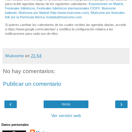
para recibir agendas diarias de los siguientes calendarios:
Exposiciones en Madrid
,
Festivales folklóricos
,
Festivales folklóricos internacionales CIOFF
,
Muévome
bailando
,
Muévome por Madrid (http://www.muevome.com)
,
Muévome por festivales
folk por la Península Ibérica
,
invitado@muevome.com
.
Si quieres cambiar los calendarios de los cuales recibes las agendas diarias, accede
a https://www.google.com/calendar/ y modifica la configuración relativa a las
notificaciones para cada uno de ellos.
Muévome
en
21:54
No hay comentarios:
Publicar un comentario
‹
›
Inicio
Ver versión web
Datos personales