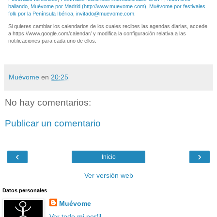
bailando
,
Muévome por Madrid (http://www.muevome.com)
,
Muévome por festivales
folk por la Península Ibérica
,
invitado@muevome.com
.
Si quieres cambiar los calendarios de los cuales recibes las agendas diarias, accede
a https://www.google.com/calendar/ y modifica la configuración relativa a las
notificaciones para cada uno de ellos.
Muévome
en
20:25
No hay comentarios:
Publicar un comentario
‹
›
Inicio
Ver versión web
Datos personales
Muévome
Ver todo mi perfil