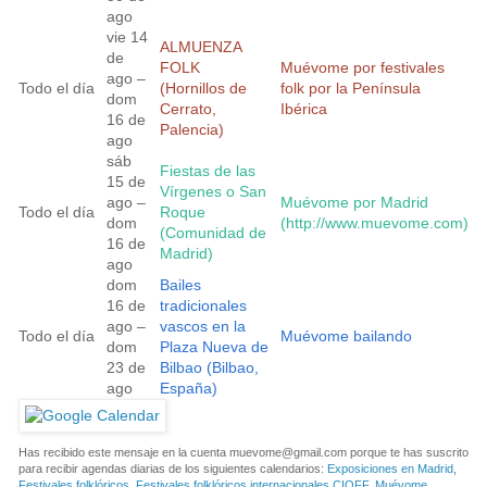
ago
vie 14
ALMUENZA
de
FOLK
Muévome por festivales
ago –
Todo el día
(Hornillos de
folk por la Península
dom
Cerrato,
Ibérica
16 de
Palencia)
ago
sáb
Fiestas de las
15 de
Vírgenes o San
ago –
Muévome por Madrid
Todo el día
Roque
dom
(http://www.muevome.com)
(Comunidad de
16 de
Madrid)
ago
dom
Bailes
16 de
tradicionales
ago –
vascos en la
Todo el día
Muévome bailando
dom
Plaza Nueva de
23 de
Bilbao (Bilbao,
ago
España)
Has recibido este mensaje en la cuenta
muevome@gmail.com
porque te has suscrito
para recibir agendas diarias de los siguientes calendarios:
Exposiciones en Madrid
,
Festivales folklóricos
,
Festivales folklóricos internacionales CIOFF
,
Muévome