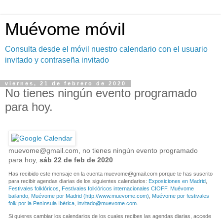
Muévome móvil
Consulta desde el móvil nuestro calendario con el usuario
invitado y contraseña invitado
viernes, 21 de febrero de 2020
No tienes ningún evento programado
para hoy.
muevome@gmail.com
, no tienes ningún evento programado
para hoy,
sáb 22 de feb de 2020
Has recibido este mensaje en la cuenta
muevome@gmail.com
porque te has suscrito
para recibir agendas diarias de los siguientes calendarios:
Exposiciones en Madrid
,
Festivales folklóricos
,
Festivales folklóricos internacionales CIOFF
,
Muévome
bailando
,
Muévome por Madrid (http://www.muevome.com)
,
Muévome por festivales
folk por la Península Ibérica
,
invitado@muevome.com
.
Si quieres cambiar los calendarios de los cuales recibes las agendas diarias, accede