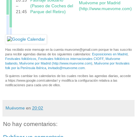
Muévome por Madrid
–
(Paseo de Coches del
(http://www.muevome.com)
21:45
Parque del Retiro)
Has recibido este mensaje en la cuenta
muevome@gmail.com
porque te has suscrito
para recibir agendas diarias de los siguientes calendarios:
Exposiciones en Madrid
,
Festivales folklóricos
,
Festivales folklóricos internacionales CIOFF
,
Muévome
bailando
,
Muévome por Madrid (http://www.muevome.com)
,
Muévome por festivales
folk por la Península Ibérica
,
invitado@muevome.com
.
Si quieres cambiar los calendarios de los cuales recibes las agendas diarias, accede
a https://www.google.com/calendar/ y modifica la configuración relativa a las
notificaciones para cada uno de ellos.
Muévome
en
20:02
No hay comentarios: