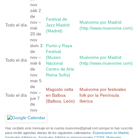
nov
sáb 2
de
Festival de
nov –
Muévome por Madrid
Todo el día
Jazz Madrid
mié
(http://www.muevome.com)
(Madrid)
20 de
nov
dom 3
Punto y Raya
de
Festival
nov –
(Museo
Muévome por Madrid
Todo el día
mié 6
Nacional
(http://www.muevome.com)
de
Centro de Arte
nov
Reina Sofía)
mar 5
de
Magosto celta
Muévome por festivales
nov –
Todo el día
en Balboa
folk por la Península
jue 7
(Balboa, León)
Ibérica
de
nov
Has recibido este mensaje en la cuenta
muevome@gmail.com
porque te has suscrito
para recibir agendas diarias de los siguientes calendarios:
Exposiciones en Madrid
,
Festivales folklóricos
,
Festivales folklóricos internacionales CIOFF
,
Muévome