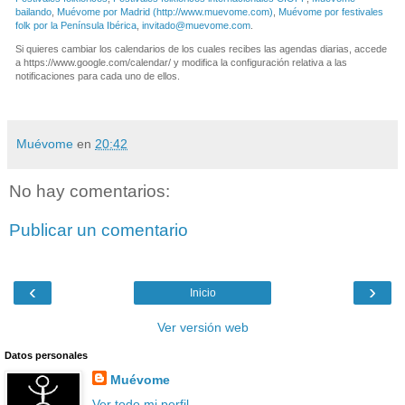
bailando
,
Muévome por Madrid (http://www.muevome.com)
,
Muévome por festivales
folk por la Península Ibérica
,
invitado@muevome.com
.
Si quieres cambiar los calendarios de los cuales recibes las agendas diarias, accede
a https://www.google.com/calendar/ y modifica la configuración relativa a las
notificaciones para cada uno de ellos.
Muévome
en
20:42
No hay comentarios:
Publicar un comentario
‹
›
Inicio
Ver versión web
Datos personales
Muévome
Ver todo mi perfil