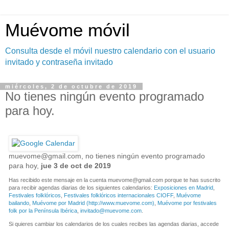
Muévome móvil
Consulta desde el móvil nuestro calendario con el usuario
invitado y contraseña invitado
miércoles, 2 de octubre de 2019
No tienes ningún evento programado
para hoy.
muevome@gmail.com
, no tienes ningún evento programado
para hoy,
jue 3 de oct de 2019
Has recibido este mensaje en la cuenta
muevome@gmail.com
porque te has suscrito
para recibir agendas diarias de los siguientes calendarios:
Exposiciones en Madrid
,
Festivales folklóricos
,
Festivales folklóricos internacionales CIOFF
,
Muévome
bailando
,
Muévome por Madrid (http://www.muevome.com)
,
Muévome por festivales
folk por la Península Ibérica
,
invitado@muevome.com
.
Si quieres cambiar los calendarios de los cuales recibes las agendas diarias, accede