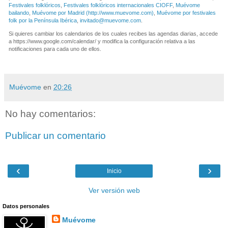
Festivales folklóricos
,
Festivales folklóricos internacionales CIOFF
,
Muévome
bailando
,
Muévome por Madrid (http://www.muevome.com)
,
Muévome por festivales
folk por la Península Ibérica
,
invitado@muevome.com
.
Si quieres cambiar los calendarios de los cuales recibes las agendas diarias, accede
a https://www.google.com/calendar/ y modifica la configuración relativa a las
notificaciones para cada uno de ellos.
Muévome
en
20:26
No hay comentarios:
Publicar un comentario
‹
›
Inicio
Ver versión web
Datos personales
Muévome