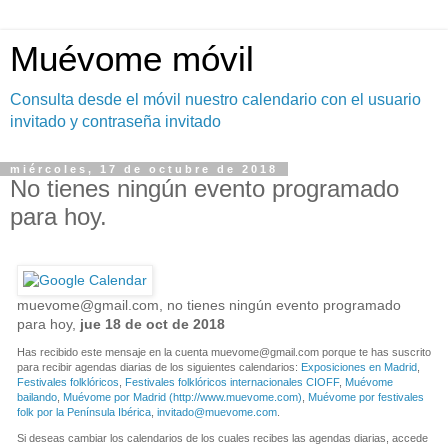
Muévome móvil
Consulta desde el móvil nuestro calendario con el usuario
invitado y contraseña invitado
miércoles, 17 de octubre de 2018
No tienes ningún evento programado
para hoy.
muevome@gmail.com
, no tienes ningún evento programado
para hoy,
jue 18 de oct de 2018
Has recibido este mensaje en la cuenta
muevome@gmail.com
porque te has suscrito
para recibir agendas diarias de los siguientes calendarios:
Exposiciones en Madrid
,
Festivales folklóricos
,
Festivales folklóricos internacionales CIOFF
,
Muévome
bailando
,
Muévome por Madrid (http://www.muevome.com)
,
Muévome por festivales
folk por la Península Ibérica
,
invitado@muevome.com
.
Si deseas cambiar los calendarios de los cuales recibes las agendas diarias, accede