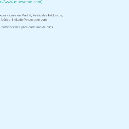
tp://www.muevome.com)
xposiciones en Madrid, Festivales folklóricos,
 Ibérica,
invitado@muevome.com
.
 notificaciones para cada uno de ellos.