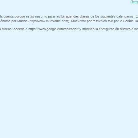
(ht
la cuenta porque estás suscrito para recibir agendas diarias de los siguientes calendarios: E
uévome por Madrid (http://www.muevome.com), Muévome por festivales folk por la Península
diarias, accede a https://www.google.com/calendar/ y modifica la configuración relativa a las