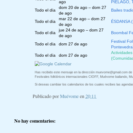
ago
PIÉLAGO, T
dom 20 de ago – dom 27
Todo el día
Bailes trad
de ago
mar 22 de ago – dom 27
Todo el día
ÉSDANSA (L
de ago
jue 24 de ago – dom 27
Todo el día
Boombal Fe
de ago
Festival Fo
Todo el día
dom 27 de ago
Pontevedra
Actividades
Todo el día
dom 27 de ago
(Comunidad
Has recibido este mensaje en la dirección
muevome@gmail.com
de 
Festivales folklóricos internacionales CIOFF, Muévome bailando, M
Si deseas cambiar los calendarios de los cuales recibes las agendas 
Publicado por
Muévome
en
20:11
No hay comentarios: