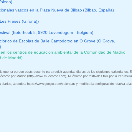
oledo)
icionales vascos en la Plaza Nueva de Bilbao (Bilbao, España)
es Preses (Girona))
stival (Boterhoek 8, 9920 Lovendegem - Belgium)
lclórico de Escolas de Baile Cantodorxo en O Grove (O Grove,
)
 en los centros de educación ambiental de la Comunidad de Madrid
 de Madrid)
la cuenta porque estás suscrito para recibir agendas diarias de los siguientes calendarios: E
uévome por Madrid (http://www.muevome.com), Muévome por festivales folk por la Península
diarias, accede a https://www.google.com/calendar/ y modifica la configuración relativa a las