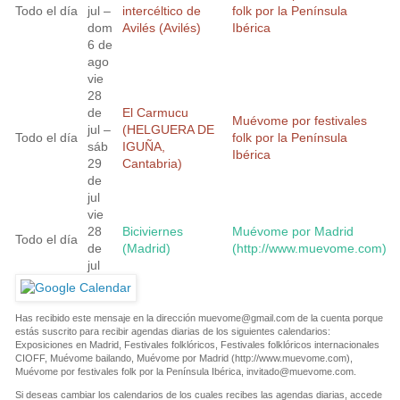
Todo el día
jul –
intercéltico de
folk por la Península
dom
Avilés (Avilés)
Ibérica
6 de
ago
vie
28
de
El Carmucu
Muévome por festivales
jul –
(HELGUERA DE
Todo el día
folk por la Península
sáb
IGUÑA,
Ibérica
29
Cantabria)
de
jul
vie
28
Biciviernes
Muévome por Madrid
Todo el día
de
(Madrid)
(http://www.muevome.com)
jul
Has recibido este mensaje en la dirección
muevome@gmail.com
de la cuenta porque
estás suscrito para recibir agendas diarias de los siguientes calendarios:
Exposiciones en Madrid, Festivales folklóricos, Festivales folklóricos internacionales
CIOFF, Muévome bailando, Muévome por Madrid (http://www.muevome.com),
Muévome por festivales folk por la Península Ibérica,
invitado@muevome.com
.
Si deseas cambiar los calendarios de los cuales recibes las agendas diarias, accede