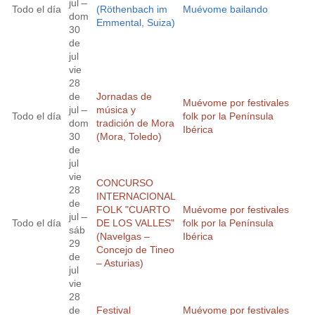
jul –
Todo el día
(Röthenbach im
Muévome bailando
dom
Emmental, Suiza)
30
de
jul
vie
28
de
Jornadas de
Muévome por festivales
jul –
música y
Todo el día
folk por la Península
dom
tradición de Mora
Ibérica
30
(Mora, Toledo)
de
jul
vie
CONCURSO
28
INTERNACIONAL
de
FOLK "CUARTO
Muévome por festivales
jul –
Todo el día
DE LOS VALLES"
folk por la Península
sáb
(Navelgas –
Ibérica
29
Concejo de Tineo
de
– Asturias)
jul
vie
28
de
Festival
Muévome por festivales