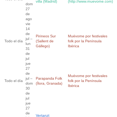
villa (Madrid)
(http://www.muevome.com)
dom
27
de
ago
vie
14
de
Pirineos Sur
Muévome por festivales
jul –
Todo el día
(Sallent de
folk por la Península
lun
Gállego)
Ibérica
31
de
jul
jue
27
de
Muévome por festivales
jul –
Parapanda Folk
Todo el día
folk por la Península
dom
(Ílora, Granada)
Ibérica
30
de
jul
jue
27
de
Vertanzt