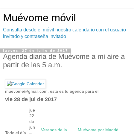
Muévome móvil
Consulta desde el móvil nuestro calendario con el usuario
invitado y contraseña invitado
jueves, 27 de julio de 2017
Agenda diaria de Muévome a mi aire a
partir de las 5 a.m.
muevome@gmail.com
, ésta es tu agenda para el:
vie 28 de jul de 2017
jue
22
de
jun
Veranos de la
Muévome por Madrid
Todo el día
–