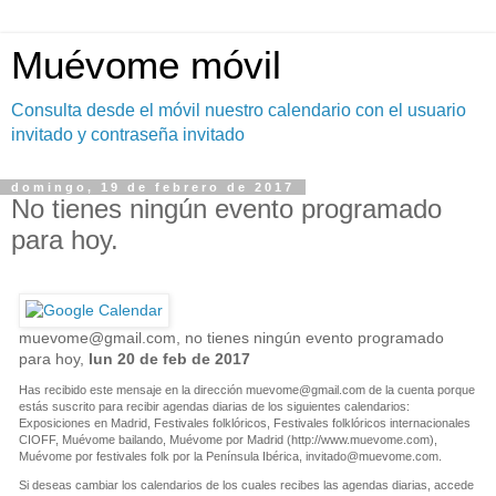
Muévome móvil
Consulta desde el móvil nuestro calendario con el usuario
invitado y contraseña invitado
domingo, 19 de febrero de 2017
No tienes ningún evento programado
para hoy.
muevome@gmail.com
, no tienes ningún evento programado
para hoy,
lun 20 de feb de 2017
Has recibido este mensaje en la dirección
muevome@gmail.com
de la cuenta porque
estás suscrito para recibir agendas diarias de los siguientes calendarios:
Exposiciones en Madrid, Festivales folklóricos, Festivales folklóricos internacionales
CIOFF, Muévome bailando, Muévome por Madrid (http://www.muevome.com),
Muévome por festivales folk por la Península Ibérica,
invitado@muevome.com
.
Si deseas cambiar los calendarios de los cuales recibes las agendas diarias, accede