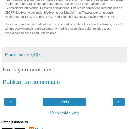
estás suscrito para recibir agendas diarias de los siguientes calendarios:
Exposiciones en Madrid, Festivales folklóricos, Festivales folklóricos internacionales
CIOFF, Muévome bailando, Muévome por Madrid (http://www.muevome.com),
Muévome por festivales folk por la Península Ibérica,
invitado@muevome.com
.
Si deseas cambiar los calendarios de los cuales recibes las agendas diarias, accede
a https://www.google.com/calendar/ y modifica la configuración relativa a las
notificaciones para cada uno de ellos.
Muévome
en
20:37
No hay comentarios:
Publicar un comentario
‹
›
Inicio
Ver versión web
Datos personales