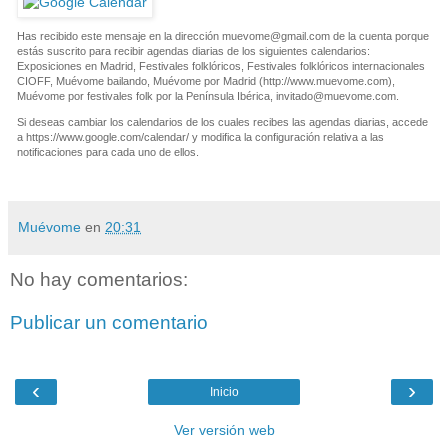
Has recibido este mensaje en la dirección
muevome@gmail.com
de la cuenta porque
estás suscrito para recibir agendas diarias de los siguientes calendarios:
Exposiciones en Madrid, Festivales folklóricos, Festivales folklóricos internacionales
CIOFF, Muévome bailando, Muévome por Madrid (http://www.muevome.com),
Muévome por festivales folk por la Península Ibérica,
invitado@muevome.com
.
Si deseas cambiar los calendarios de los cuales recibes las agendas diarias, accede
a https://www.google.com/calendar/ y modifica la configuración relativa a las
notificaciones para cada uno de ellos.
Muévome
en
20:31
No hay comentarios:
Publicar un comentario
‹
›
Inicio
Ver versión web