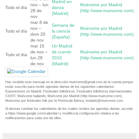
Madrid en
nov – lun
Muévome por Madrid
Todo el día
danza
28 de
(http://www.muevome.com)
(Madrid)
nov
mar 8 de
Semana de
nov –
Muévome por Madrid
Todo el día
la ciencia
dom 20
(http://www.muevome.com)
(España)
de nov
mar 15
Un Madrid
de nov –
de cuento
Muévome por Madrid
Todo el día
lun 28
2010
(http://www.muevome.com)
de nov
(Madrid)
Has recibido este mensaje en la dirección
muevome@gmail.com
de la cuenta porque
estás suscrito para recibir agendas diarias de los siguientes calendarios:
Exposiciones en Madrid, Festivales folklóricos, Festivales folklóricos internacionales
CIOFF, Muévome bailando, Muévome por Madrid (http://www.muevome.com),
Muévome por festivales folk por la Península Ibérica,
invitado@muevome.com
.
Si deseas cambiar los calendarios de los cuales recibes las agendas diarias, accede
a https://www.google.com/calendar/ y modifica la configuración relativa a las
notificaciones para cada uno de ellos.