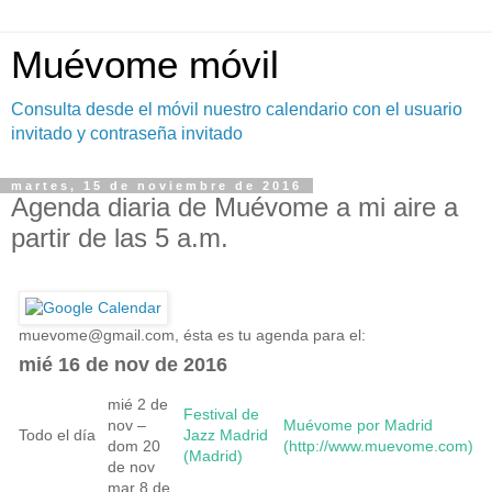
Muévome móvil
Consulta desde el móvil nuestro calendario con el usuario
invitado y contraseña invitado
martes, 15 de noviembre de 2016
Agenda diaria de Muévome a mi aire a
partir de las 5 a.m.
muevome@gmail.com
, ésta es tu agenda para el:
mié 16 de nov de 2016
mié 2 de
Festival de
nov –
Muévome por Madrid
Todo el día
Jazz Madrid
dom 20
(http://www.muevome.com)
(Madrid)
de nov
mar 8 de