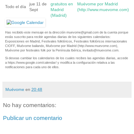
jue 11 de
gratuitos en
Muévome por Madrid
Todo el día
Sept
Madrid
(http://www.muevome.com)
(Madrid)
Has recibido este mensaje en la dirección
muevome@gmail.com
de la cuenta porque
estás suscrito para recibir agendas diarias de los siguientes calendarios:
Exposiciones en Madrid, Festivales folklóricos, Festivales folklóricos internacionales
CIOFF, Muévome bailando, Muévome por Madrid (http://www.muevome.com),
Muévome por festivales folk por la Península Ibérica,
invitado@muevome.com
.
Si deseas cambiar los calendarios de los cuales recibes las agendas diarias, accede
a https://www.google.com/calendar/ y modifica la configuración relativa a las
notificaciones para cada uno de ellos.
Muévome
en
20:48
No hay comentarios:
Publicar un comentario