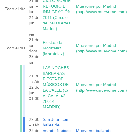
21 de
CICLO SOBRE
jun –
REFUGIO E
Muévome por Madrid
Todo el día
lun
INMIGRACIÓN
(http://www.muevome.com)
24 de
2011 (Círculo
jun
de Bellas Artes
Madrid)
vie
21 de
Fiestas de
jun –
Muévome por Madrid
Todo el día
Moratalaz
dom
(http://www.muevome.com)
(Moratalaz)
23 de
jun
LAS NOCHES
BÁRBARAS
21:30
FIESTA DE
– sáb
MÚSICOS DE
Muévome por Madrid
22 de
LA CALLE (C/
(http://www.muevome.com)
jun
ALCALÁ, 42
01:30
28014
MADRID)
22:30
San Juan con
– sáb
bailes del
22 de
mundo (quiosco
Muévome bailando