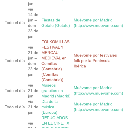
jun
vie
14 de
jun –
Fiestas de
Muévome por Madrid
Todo el día
dom
Getafe (Getafe)
(http://www.muevome.com)
23 de
jun
FOLKOMILLAS
vie
FESTIVAL Y
21 de
MERCAU
Muévome por festivales
jun –
MEDIEVAL en
Todo el día
folk por la Península
dom
Comillas
Ibérica
23 de
(Cantabria)
jun
(Comillas
(Cantabria))
vie
Museos
Muévome por Madrid
Todo el día
21 de
gratuitos en
(http://www.muevome.com)
jun
Madrid (Madrid)
vie
Día de la
Muévome por Madrid
Todo el día
21 de
música
(http://www.muevome.com)
jun
(Europa)
REFUGIADOS
vie
EN EL CINE. IX