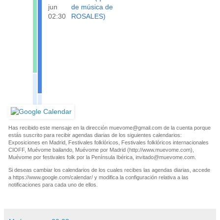
jun
de música de
02:30
ROSALES)
Has recibido este mensaje en la dirección
muevome@gmail.com
de la cuenta porque
estás suscrito para recibir agendas diarias de los siguientes calendarios:
Exposiciones en Madrid, Festivales folklóricos, Festivales folklóricos internacionales
CIOFF, Muévome bailando, Muévome por Madrid (http://www.muevome.com),
Muévome por festivales folk por la Península Ibérica,
invitado@muevome.com
.
Si deseas cambiar los calendarios de los cuales recibes las agendas diarias, accede
a https://www.google.com/calendar/ y modifica la configuración relativa a las
notificaciones para cada uno de ellos.