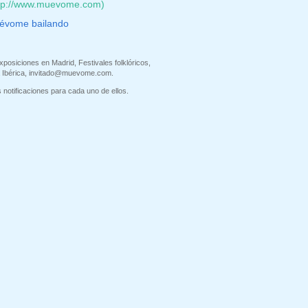
ttp://www.muevome.com)
évome bailando
xposiciones en Madrid, Festivales folklóricos,
 Ibérica,
invitado@muevome.com
.
 notificaciones para cada uno de ellos.