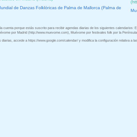
(h
Mundial de Danzas Folklóricas de Palma de Mallorca (Palma de
Mu
la cuenta porque estás suscrito para recibir agendas diarias de los siguientes calendarios: E
uévome por Madrid (http://www.muevome.com), Muévome por festivales folk por la Península
diarias, accede a https://www.google.com/calendar/ y modifica la configuración relativa a las