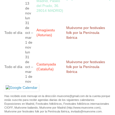
Madrid, Paseo
13
del Prado, 36.
de
28014 MADRID)
nov
lun
31
de
Muévome por festivales
Amagüestu
Todo el día
oct –
folk por la Península
(Asturias)
mar
Ibérica
1 de
nov
lun
31
de
Muévome por festivales
Castanyada
Todo el día
oct –
folk por la Península
(Cataluña)
mar
Ibérica
1 de
nov
Has recibido este mensaje en la dirección
muevome@gmail.com
de la cuenta porque
estás suscrito para recibir agendas diarias de los siguientes calendarios:
Exposiciones en Madrid, Festivales folklóricos, Festivales folklóricos internacionales
CIOFF, Muévome bailando, Muévome por Madrid (http://www.muevome.com),
Muévome por festivales folk por la Península Ibérica,
invitado@muevome.com
.