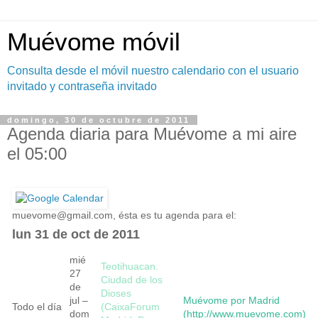
Muévome móvil
Consulta desde el móvil nuestro calendario con el usuario
invitado y contraseña invitado
domingo, 30 de octubre de 2011
Agenda diaria para Muévome a mi aire
el 05:00
muevome@gmail.com
, ésta es tu agenda para el:
lun 31 de oct de 2011
mié
Teotihuacan.
27
Ciudad de los
de
Dioses
jul –
Muévome por Madrid
Todo el día
(CaixaForum
dom
(http://www.muevome.com)